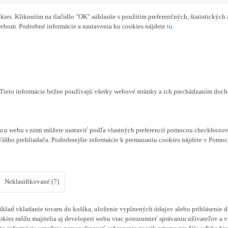
s. Kliknutím na tlačidlo "OK" súhlasíte s použitím preferenčných, štatistických 
webom. Podrobné informácie a nastavenia ku cookies nájdete
tu
.
. Tieto informácie bežne používajú všetky webové stránky a ich prechádzaním doc
cu webu s nimi môžete nastaviť podľa vlastných preferencií pomocou checkboxov 
Vášho prehliadača. Podrobnejšie informácie k premazaniu cookies nájdete v Pomoc
Neklasifikované (7)
klad vkladanie tovaru do košíka, uloženie vyplnených údajov alebo prihlásenie d
kies môžu majitelia aj developeri webu viac porozumieť správaniu užívateľov a vyv