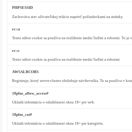
PHPSESSID
Zachováva stav užívateľskej relácie naprieč požiadavkami na stránky.
rc::a
Tento súbor cookie sa používa na rozlíšenie medzi ľuďmi a robotmi. To je
rc::c
Tento súbor cookie sa používa na rozlíšenie medzi ľuďmi a robotmi.
AWSALBCORS
Registruje, ktorý server-cluster obsluhuje návštevníka. To sa používa v k
18plus_allow_access#
Ukladá informáciu o odsúhlasení okna 18+ pre web.
18plus_cat#
Ukladá informáciu o odsúhlasení okna 18+ pre kategóriu.