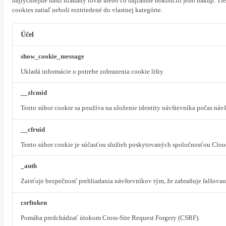
najrýchlejšie našli hľadaný tovar alebo čo najľahšie dokončili jeho nákup.
Tie
cookies zatiaľ neboli roztriedené do vlastnej kategórie.
Účel
show_cookie_message
Ukladá informácie o potrebe zobrazenia cookie lišty
__zlcmid
Tento súbor cookie sa používa na uloženie identity návštevníka počas návš
__cfruid
Tento súbor cookie je súčasťou služieb poskytovaných spoločnosťou Clou
_auth
Zaisťuje bezpečnosť prehliadania návštevníkov tým, že zabraňuje falšova
csrftoken
Pomáha predchádzať útokom Cross-Site Request Forgery (CSRF).