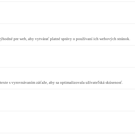
 výhodné pre web, aby vytvárať platné správy o používaní ich webových stránok.
ontexte s vyrovnávaním záťaže, aby sa optimalizovala užívateľská skúsenosť.