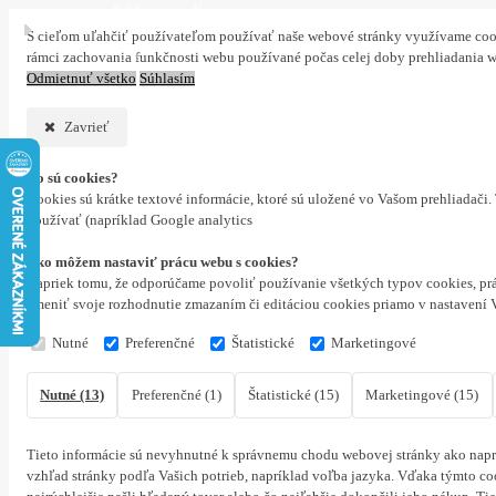
Prihlásenie
Nová registrácia
S cieľom uľahčiť používateľom používať naše webové stránky využívame cookie
0 ks
rámci zachovania funkčnosti webu používané počas celej doby prehliadania 
Odmietnuť všetko
Súhlasím
Zavrieť
Čo sú cookies?
Cookies sú krátke textové informácie, ktoré sú uložené vo Vašom prehliadači
používať (napríklad Google analytics
Ako môžem nastaviť prácu webu s cookies?
Napriek tomu, že odporúčame povoliť používanie všetkých typov cookies, prá
zmeniť svoje rozhodnutie zmazaním či editáciou cookies priamo v nastavení 
Nutné
Preferenčné
Štatistické
Marketingové
Nutné (13)
Preferenčné (1)
Štatistické (15)
Marketingové (15)
Tieto informácie sú nevyhnutné k správnemu chodu webovej stránky ako naprí
vzhľad stránky podľa Vašich potrieb, napríklad voľba jazyka.
Vďaka týmto coo