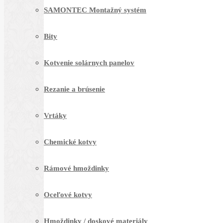
SAMONTEC Montažný systém
Bity
Kotvenie solárnych panelov
Rezanie a brúsenie
Vrtáky
Chemické kotvy
Rámové hmoždinky
Oceľové kotvy
Hmoždinky / doskové materiály