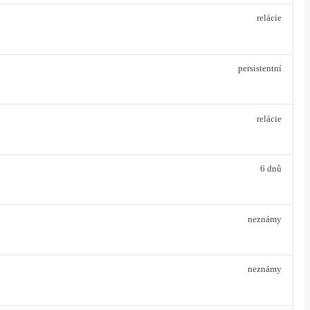
relácie
persistentní
relácie
6 dnů
neznámy
neznámy