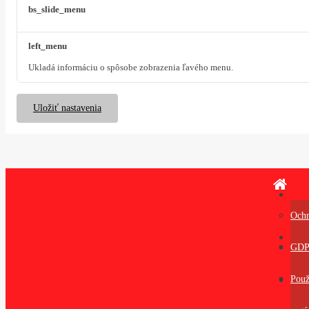
bs_slide_menu
left_menu
Ukladá informáciu o spôsobe zobrazenia ľavého menu.
Uložiť nastavenia
Ochr
O ná
GD
vzor
Použ
odst
Rece