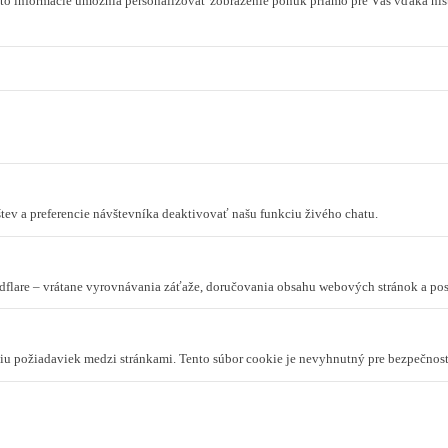
to informácie umožnia personalizovať zobrazenie ponúk priamo pre Vás vďaka hist
tev a preferencie návštevníka deaktivovať našu funkciu živého chatu.
dflare – vrátane vyrovnávania záťaže, doručovania obsahu webových stránok a p
niu požiadaviek medzi stránkami. Tento súbor cookie je nevyhnutný pre bezpečnos