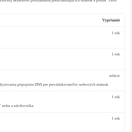
orickej skúsenosti prehliadania predchádzajúcich stránok a ponúk.
Tieto
Vypršanie
1 rok
1 rok
relácie
oskytovania pripojenia DNS pre prevádzkovateľov webových stránok.
1 rok
ť webu a návštevníka.
1 rok