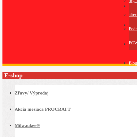
orgá
Kont
alte
Obc
Pod
PO
Zľav
Blog
E-shop
Zľavy/ Výpredaj
Akcia mesiaca PROCRAFT
Milwaukee®