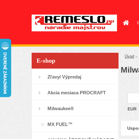
Úvod
»
E-shop
Milw
Zľavy/ Výpredaj
Akcia mesiaca PROCRAFT
Milwaukee®
EUR
MX FUEL™
Uspor