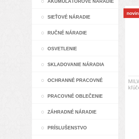
AKUMULÁTOROVÉ NÁRADIE
novin
SIEŤOVÉ NÁRADIE
RUČNÉ NÁRADIE
OSVETLENIE
SKLADOVANIE NÁRADIA
OCHRANNÉ PRACOVNÉ
MIL
kľúč
PRACOVNÉ OBLEČENIE
PROSTRIEDKY
ZÁHRADNÉ NÁRADIE
PRÍSLUŠENSTVO