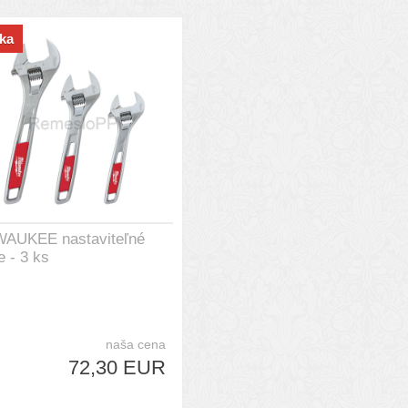
ka
WAUKEE nastaviteľné
e - 3 ks
naša cena
72,30 EUR