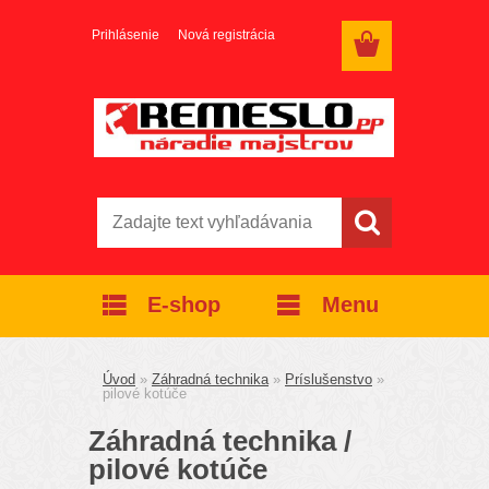
Prihlásenie
Nová registrácia
E-shop
Menu
Úvod
»
Záhradná technika
»
Príslušenstvo
»
pilové kotúče
Záhradná technika /
pilové kotúče